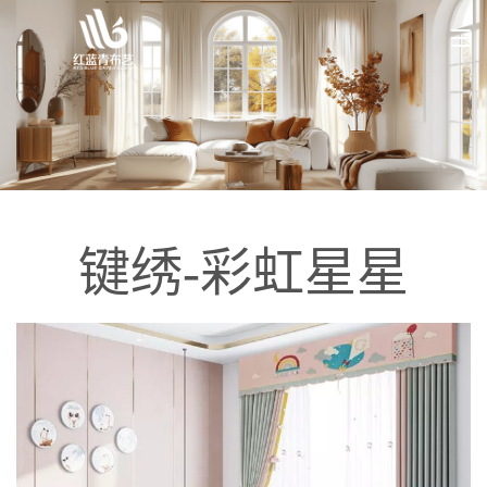
键绣-彩虹星星