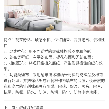
特点：视觉舒适、触感柔和、少许隔音、高度透气、亲和性
佳
a、纱线壁布：用不同式样的纱或线构成图案和色彩
b、织布类壁纸：有平织布面、提花布面和无纺布面；
c、植绒壁布：将短纤维植入底纸，产生质感极佳的绒布效
果；
d、功能类壁布：采用纳米技术和纳米材料对纺织品及棉花
进行处理，并把棉花织成针刺棉作为墙布的底层，使表层的
布和底层的针刺棉都具有阻燃、隔热、保温、吸音、隔音、
抗菌、防霉、防水、防油、防污、防尘、防静电等功能；
上一页：
键绣-彩虹星星