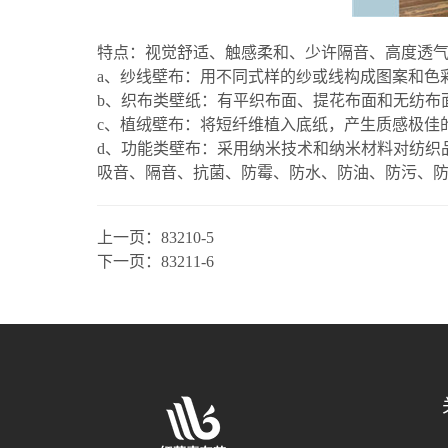
特点：视觉舒适、触感柔和、少许隔音、高度透
a、纱线壁布：用不同式样的纱或线构成图案和色
b、织布类壁纸：有平织布面、提花布面和无纺布
c、植绒壁布：将短纤维植入底纸，产生质感极佳
d、功能类壁布：采用纳米技术和纳米材料对纺织
吸音、隔音、抗菌、防霉、防水、防油、防污、
上一页：
83210-5
下一页：
83211-6