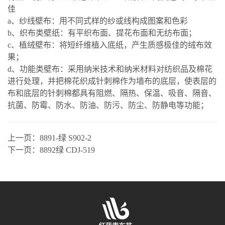
佳
a、纱线壁布：用不同式样的纱或线构成图案和色彩
b、织布类壁纸：有平织布面、提花布面和无纺布面；
c、植绒壁布：将短纤维植入底纸，产生质感极佳的绒布效
果；
d、功能类壁布：采用纳米技术和纳米材料对纺织品及棉花
进行处理，并把棉花织成针刺棉作为墙布的底层，使表层的
布和底层的针刺棉都具有阻燃、隔热、保温、吸音、隔音、
抗菌、防霉、防水、防油、防污、防尘、防静电等功能；
上一页：
8891-绿 S902-2
下一页：
8892绿 CDJ-519