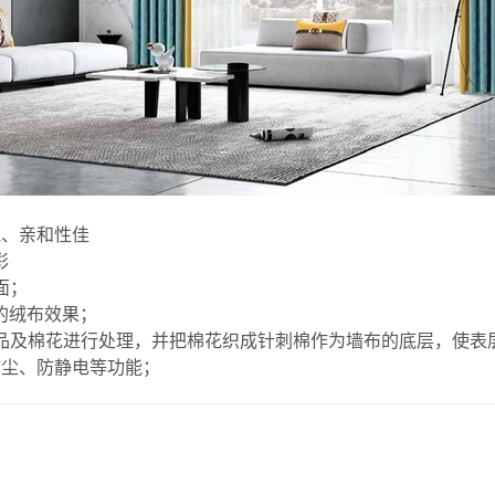
气、亲和性佳
彩
面；
的绒布效果；
品及棉花进行处理，并把棉花织成针刺棉作为墙布的底层，使表
防尘、防静电等功能；