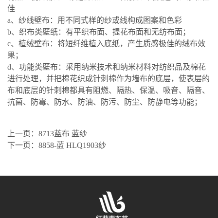
佳
a、纱线壁布：用不同式样的纱或线构成图案和色彩
b、织布类壁纸：有平织布面、提花布面和无纺布面；
c、植绒壁布：将短纤维植入底纸，产生质感极佳的绒布效
果；
d、功能类壁布：采用纳米技术和纳米材料对纺织品及棉花
进行处理，并把棉花织成针刺棉作为墙布的底层，使表层的
布和底层的针刺棉都具有阻燃、隔热、保温、吸音、隔音、
抗菌、防霉、防水、防油、防污、防尘、防静电等功能；
上一页：
8713蓝布 蓝纱
下一页：
8858-蓝 HLQ1903纱