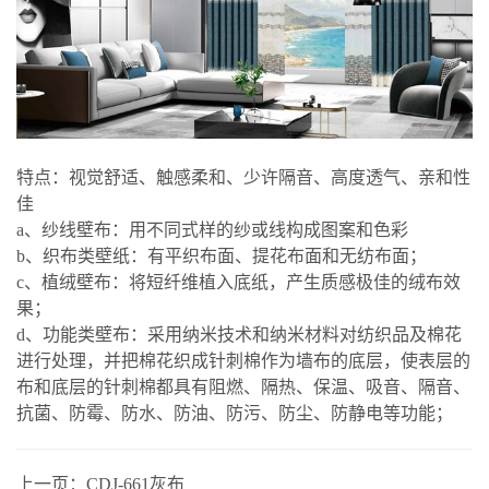
特点：视觉舒适、触感柔和、少许隔音、高度透气、亲和性
佳
a、纱线壁布：用不同式样的纱或线构成图案和色彩
b、织布类壁纸：有平织布面、提花布面和无纺布面；
c、植绒壁布：将短纤维植入底纸，产生质感极佳的绒布效
果；
d、功能类壁布：采用纳米技术和纳米材料对纺织品及棉花
进行处理，并把棉花织成针刺棉作为墙布的底层，使表层的
布和底层的针刺棉都具有阻燃、隔热、保温、吸音、隔音、
抗菌、防霉、防水、防油、防污、防尘、防静电等功能；
上一页：
CDJ-661灰布