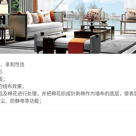
气、亲和性佳
彩
面；
的绒布效果；
品及棉花进行处理，并把棉花织成针刺棉作为墙布的底层，使表
防尘、防静电等功能；